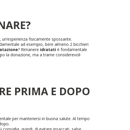
ONARE?
ri, un’esperienza fisicamente spossante.
ondamentale ad esempio, bere almeno 2 bicchieri
ratazione
? Rimanere
idratati
è fondamentale
po la donazione, ma a trarne considerevoli
RE PRIMA E DOPO
mentale per mantenersi in buona salute. Al tempo
 dopo.
Si consiglia, quindi, di evitare insaccati, salse