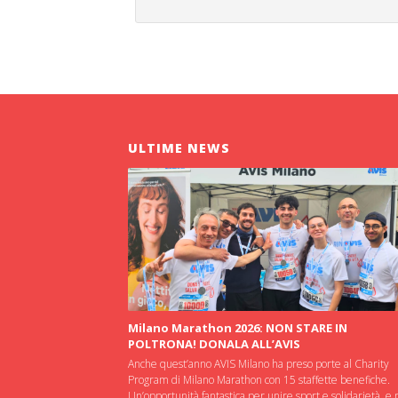
ULTIME NEWS
Milano Marathon 2026: NON STARE IN
POLTRONA! DONALA ALL’AVIS
Anche quest’anno AVIS Milano ha preso porte al Charity
Program di Milano Marathon con 15 staffette benefiche.
Un’opportunità fantastica per unire sport e solidarietà, e 