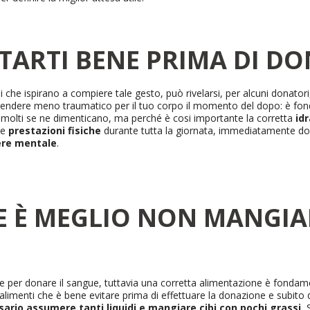
ATARTI BENE PRIMA DI D
i che ispirano a compiere tale gesto, può rivelarsi, per alcuni donato
r rendere meno traumatico per il tuo corpo il momento del dopo: è f
 molti se ne dimenticano, ma perché è cosi importante la corretta
id
ue
prestazioni fisiche
durante tutta la giornata, immediatamente do
re mentale
.
E È MEGLIO NON MANGIA
re per donare il sangue, tuttavia una corretta alimentazione è fonda
limenti che è bene evitare prima di effettuare la donazione e subito
sario assumere tanti liquidi e mangiare cibi con pochi grassi.