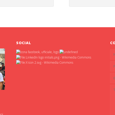
SOCIAL
C
noi