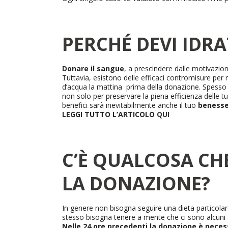
PERCHÉ DEVI IDR
Donare il sangue
, a prescindere dalle motivazion
Tuttavia, esistono delle efficaci contromisure pe
d’acqua la mattina prima della donazione. Spesso
non solo per preservare la piena efficienza delle t
benefici sarà inevitabilmente anche il tuo
benesse
LEGGI TUTTO L’ARTICOLO
QUI
C’È QUALCOSA CH
LA DONAZIONE?
In genere non bisogna seguire una dieta particola
stesso bisogna tenere a mente che ci sono alcuni a
Nelle 24 ore precedenti la donazione è neces