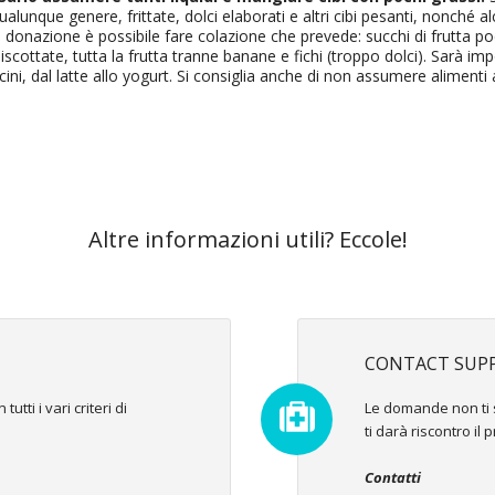
alunque genere, frittate, dolci elaborati e altri cibi pesanti, nonché a
donazione è possibile fare colazione che prevede: succhi di frutta poc
scottate, tutta la frutta tranne banane e fichi (troppo dolci). Sarà imp
icini, dal latte allo yogurt. Si consiglia anche di non assumere alimenti
Altre informazioni utili? Eccole!
CONTACT SUP
tti i vari criteri di
Le domande non ti s
!
ti darà riscontro il 
Contatti