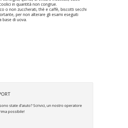
lcoolici in quantità non congrue.
o o non zuccherati, thè e caffè, biscotti secchi
ortante, per non alterare gli esami eseguiti
 a base di uova.
PORT
ono state d’aiuto? Scrivici, un nostro operatore
prima possibile!