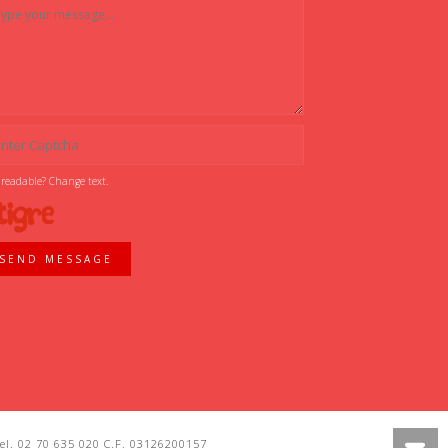
 readable? Change text.
SEND MESSAGE
l. 02 70 635 020 C.F. 03126200157