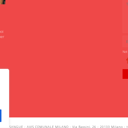
noi
ner
Not
IANI SANGUE - AVIS COMUNALE MILANO - Via Bassini, 26 - 20133 Milano - te