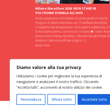
Milano Marathon 2026: NON STARE IN
POLTRONA! DONALA ALL’AVIS
Anche quest’anno AVIS Milano ha preso porte al Charity
Program di Milano Marathon con 15 staffette benefiche.
Un’opportunità fantastica per unire sport e solidarietà, e 
di Avis siamo pronti a correre con il cuore! 💓 I nostri Run
hanno corso la Relay Marathon, il format che permette di
dividere il percorso ufficiale di gara […]
Read more
Diamo valore alla tua privacy
Utilizziamo i cookie per migliorare la tua esperienza di
navigazione e analizzare il nostro traffico. Cliccando
“Accetta tutti”, acconsenti al nostro utilizzo dei cookie.
Personalizza
Rifiuta tutto
Accettare tutto
ASSOCIAZIONE VOLONTARI ITAL