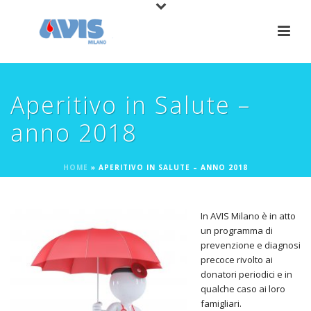
Aperitivo in Salute –
anno 2018
HOME
»
APERITIVO IN SALUTE – ANNO 2018
In AVIS Milano è in atto
un programma di
prevenzione e diagnosi
precoce rivolto ai
donatori periodici e in
qualche caso ai loro
famigliari.