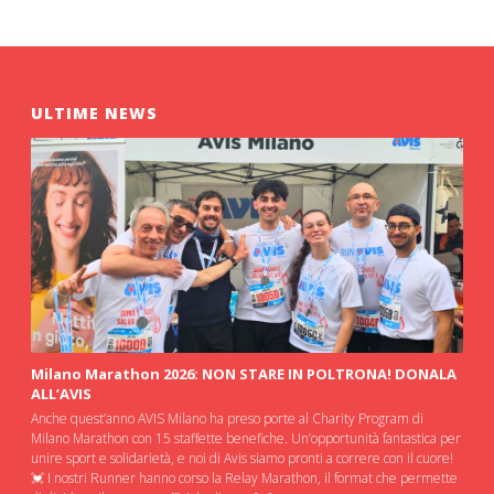
ULTIME NEWS
Milano Marathon 2026: NON STARE IN POLTRONA! DONALA
ALL’AVIS
Anche quest’anno AVIS Milano ha preso porte al Charity Program di
Milano Marathon con 15 staffette benefiche. Un’opportunità fantastica per
unire sport e solidarietà, e noi di Avis siamo pronti a correre con il cuore!
💓 I nostri Runner hanno corso la Relay Marathon, il format che permette