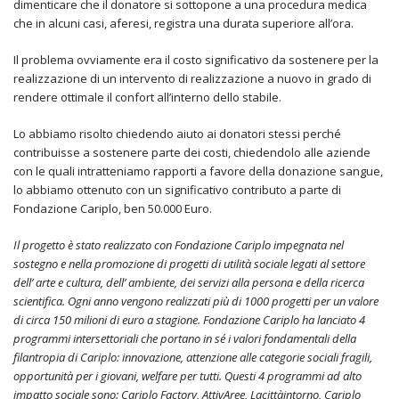
dimenticare che il donatore si sottopone a una procedura medica
che in alcuni casi, aferesi, registra una durata superiore all’ora.
Il problema ovviamente era il costo significativo da sostenere per la
realizzazione di un intervento di realizzazione a nuovo in grado di
rendere ottimale il confort all’interno dello stabile.
Lo abbiamo risolto chiedendo aiuto ai donatori stessi perché
contribuisse a sostenere parte dei costi, chiedendolo alle aziende
con le quali intratteniamo rapporti a favore della donazione sangue,
lo abbiamo ottenuto con un significativo contributo a parte di
Fondazione Cariplo, ben 50.000 Euro.
Il progetto è stato realizzato con Fondazione Cariplo impegnata nel
sostegno e nella promozione di progetti di utilità sociale legati al settore
dell’ arte e cultura, dell’ ambiente, dei servizi alla persona e della ricerca
scientifica. Ogni anno vengono realizzati più di 1000 progetti per un valore
di circa 150 milioni di euro a stagione. Fondazione Cariplo ha lanciato 4
programmi intersettoriali che portano in sé i valori fondamentali della
filantropia di Cariplo: innovazione, attenzione alle categorie sociali fragili,
opportunità per i giovani, welfare per tutti. Questi 4 programmi ad alto
impatto sociale sono: Cariplo Factory, AttivAree, Lacittàintorno, Cariplo