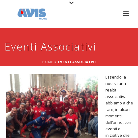
Eventi Associativi
HOME
»
EVENTI ASSOCIATIVI
Essendo la
nostra una
realtà
associativa
abbiamo a che
fare, in alcuni
momenti
dell’anno, con
eventi o
iniziative che