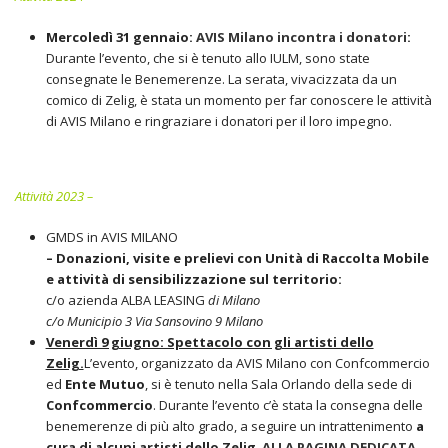
Mercoledì 31 gennaio:
AVIS Milano incontra i donatori
:
Durante l’evento, che si è tenuto allo IULM, sono state
consegnate le Benemerenze. La serata, vivacizzata da un
comico di Zelig, è stata un momento per far conoscere le attività
di AVIS Milano e ringraziare i donatori per il loro impegno.
Attività 2023 –
GMDS in AVIS MILANO
– Donazioni, visite e prelievi con Unità di Raccolta Mobile
e attività di sensibilizzazione sul territorio:
c/o azienda ALBA LEASING
di Milano
c/o Municipio 3 Via Sansovino 9 Milano
Venerdì 9 giugno: Spettacolo con gli artisti dello
Zelig.
L’evento, organizzato da AVIS Milano con Confcommercio
ed
Ente Mutuo
, si è tenuto nella Sala Orlando della sede di
Confcommercio
. Durante l’evento c’è stata la consegna delle
benemerenze di più alto grado, a seguire un intrattenimento
a
cura di alcuni artisti dello Zelig
.
ALLA PAGINA DEDICATA