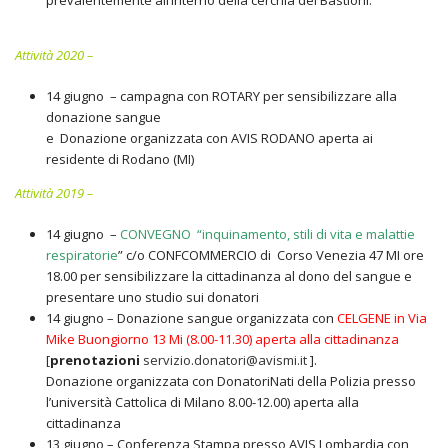
prevalentemente all’interno della cerchia dei Bastioni.
Attività 2020 –
14 giugno – campagna con ROTARY per sensibilizzare alla
donazione sangue
e Donazione organizzata con AVIS RODANO aperta ai
residente di Rodano (MI)
Attività 2019 –
14 giugno –
CONVEGNO “inquinamento, stili di vita e malattie
respiratorie
” c/o CONFCOMMERCIO di Corso Venezia 47 MI ore
18.00 per sensibilizzare la cittadinanza al dono del sangue e
presentare uno studio sui donatori
14 giugno – Donazione sangue organizzata con
CELGENE in Via
Mike Buongiorno 13 Mi (8.00-11.30) aperta alla cittadinanza
[
prenotazioni
servizio.donatori@avismi.it
].
Donazione organizzata con DonatoriNati della Polizia presso
l’università Cattolica di Milano 8.00-12.00) aperta alla
cittadinanza
13 giugno – Conferenza Stampa presso AVIS Lombardia con