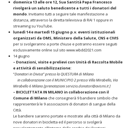
domenica 13 alle ore 12, Sua Santità Papa Francesco
rivolgerà un saluto benedicente a tutti i donatori del
mondo
. Invitiamo tutti a seguire tale manifestazione a
distanza, attraverso la diretta televisiva di RAI 1 oppure in
streaming su YouTube.
lunedì 14 e martedì 15 giugno p.v. eventi istituzionali
organizzati da OMS, Ministero della Salute, CNS e CIVIS
per si svolgeranno a porte chiuse e potranno essere seguiti
esclusivamente online sul sito www.wbdd2021.com
14 giugno
– Donazioni, visite e prelievi con Unità di Raccolta Mobile
e attività di sensibilizzazione:
“
Donatori in Divisa” presso la QUESTURA di Milano
in collaborazione con il MUNICIPIO 2 presso Villa Mirabello, Via
Mirabello 6 Milano [prenotazioni
servizio.donatori@avismi.it
]
– BICICLETTATA IN MILANO in collaborazione con il
Comune di Milano
che consegnerà 9 bandiere simbolo che
rappresenterà le 9 associazioni di donatori di sangue della
Città.
Le bandiere saranno portate e mostrate alla città di Milano da
nove donatori in bicicletta ed il percorso si svolgerà