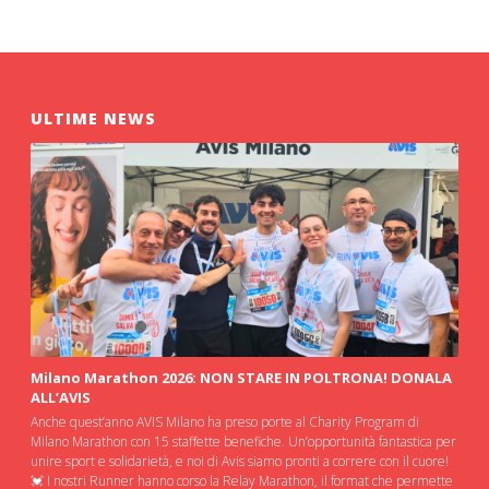
ULTIME NEWS
Milano Marathon 2026: NON STARE IN POLTRONA! DONALA
ALL’AVIS
Anche quest’anno AVIS Milano ha preso porte al Charity Program di
Milano Marathon con 15 staffette benefiche. Un’opportunità fantastica per
unire sport e solidarietà, e noi di Avis siamo pronti a correre con il cuore!
💓 I nostri Runner hanno corso la Relay Marathon, il format che permette