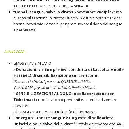
TUTTE LE FOTO E LE INFO DELLA SERATA.
“Dona il sangue, salva la vita”(18 novembre 2023):
l’evento
di sensibilizzazione in Piazza Duomo in cui i volontari e Fedez
hanno incontrato i cittadini per promuovere il dono del sangue
e del plasma.
Attività 2022 –
GMDS in AVIS MILANO
– Donazioni, visite e prelievi con Unità di Raccolta Mobile
e attività di sensibilizzazione sul territorio:
“
Donatori in Divisa” presso la QUESTURA di Milano
Banco BPM presso la sede di Via S. Paolo a Milano
– SENSIBILIZZAZIONE AL DONO in collaborazione con
Ticketmaster
con invito a dipendenti ed utenti a diventare
donatori.
Alla
PAGINA DEDICATA
tutte le info dell’iniziativa
Convegno “Donare sangue è un gesto di solidarietà.
Unisciti a noi e salva delle vite”
è il titolo dell’evento che
AVIS