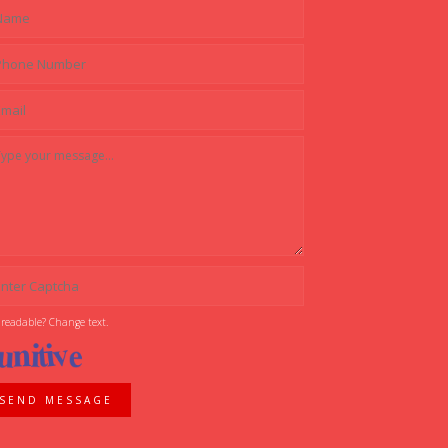
 readable? Change text.
SEND MESSAGE