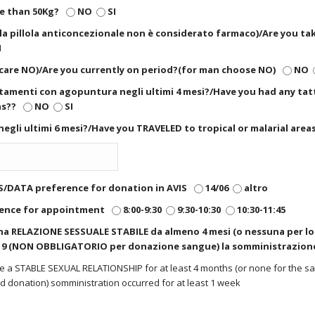
re than 50Kg?
NO
SI
(la pillola anticoncezionale non è considerato farmaco)/Are you t
I
ndicare NO)/Are you currently on period?(for man choose NO)
NO
rattamenti con agopuntura negli ultimi 4 mesi?/Have you had any tat
hs??
NO
SI
 negli ultimi 6 mesi?/Have you TRAVELED to tropical or malarial area
IS/DATA preference for donation in AVIS
14/06
altro
rence for appointment
8:00-9:30
9:30-10:30
10:30-11:45
na RELAZIONE SESSUALE STABILE da almeno 4 mesi (o nessuna per l
-19 (NON OBBLIGATORIO per donazione sangue) la somministrazion
e a STABLE SEXUAL RELATIONSHIP for at least 4 months (or none for the sam
 donation) somministration occurred for at least 1 week