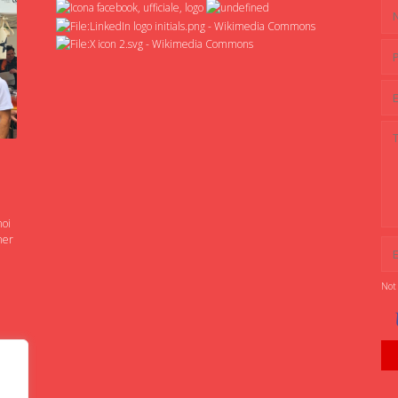
noi
ner
Not