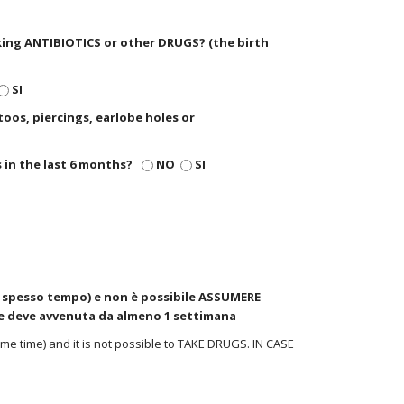
aking ANTIBIOTICS or other DRUGS? (the birth
SI
toos, piercings, earlobe holes or
s in the last 6 months?
NO
SI
o spesso tempo) e non è possibile ASSUMERE
e deve avvenuta da almeno 1 settimana
e time) and it is not possible to TAKE DRUGS. IN CASE