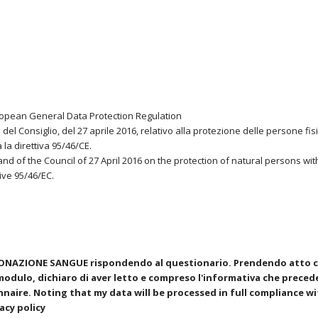
ropean General Data Protection Regulation
 Consiglio, del 27 aprile 2016, relativo alla protezione delle persone fisi
 la direttiva 95/46/CE.
nd of the Council of 27 April 2016 on the protection of natural persons wi
ive 95/46/EC.
DONAZIONE SANGUE rispondendo al questionario. Prendendo atto che
 modulo, dichiaro di aver letto e compreso l'informativa che preced
aire. Noting that my data will be processed in full compliance wit
acy policy