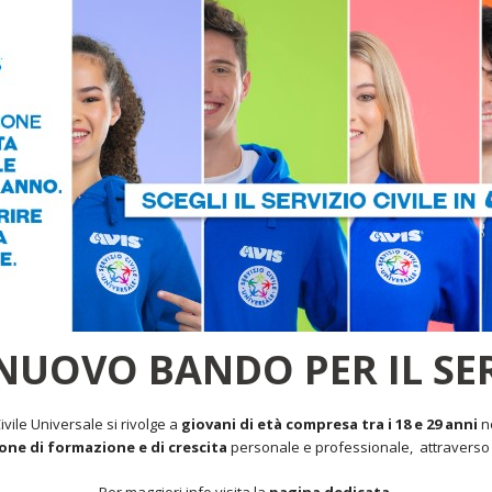
 NUOVO BANDO PER IL SERV
Civile Universale si rivolge a
giovani di età compresa tra i 18 e 29 anni
n
ne di formazione e di crescita
personale e professionale, attraverso az
Per maggiori info visita la
pagina dedicata
.