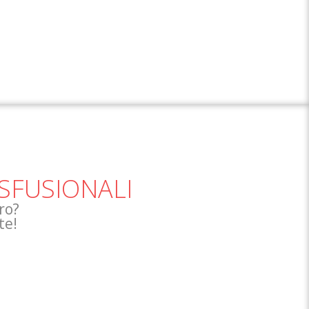
ASFUSIONALI
ro?
te!