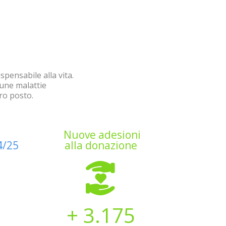
pensabile alla vita.
cune malattie
oro posto.
Nuove adesioni
4/25
alla donazione
+ 3.175