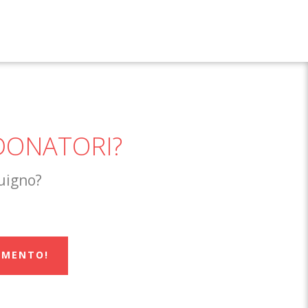
DONATORI?
guigno?
AMENTO!