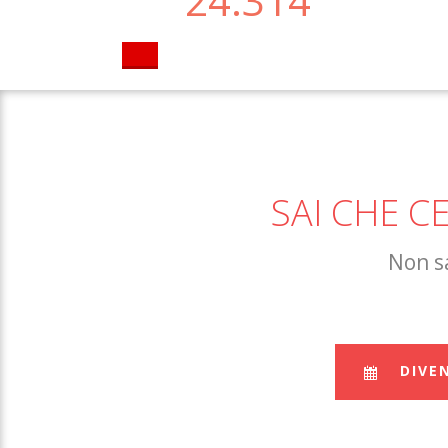
24.314
SAI CHE 
Non sa
DIVE