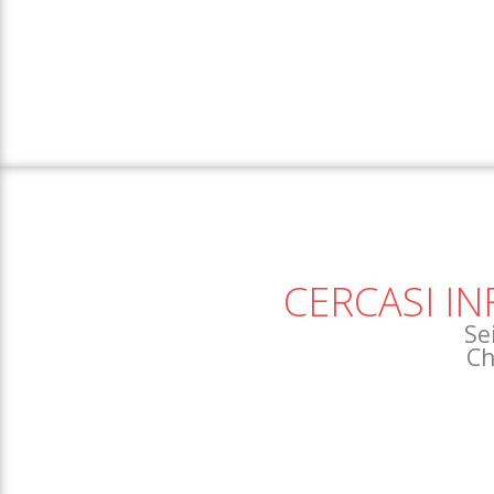
CERCASI IN
Se
Ch