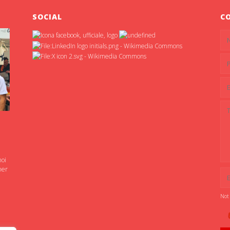
SOCIAL
C
noi
ner
Not