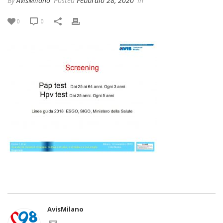
By
AvisMilano
Posted
Febbraio 28, 2020
In
0
0
AvisMilano