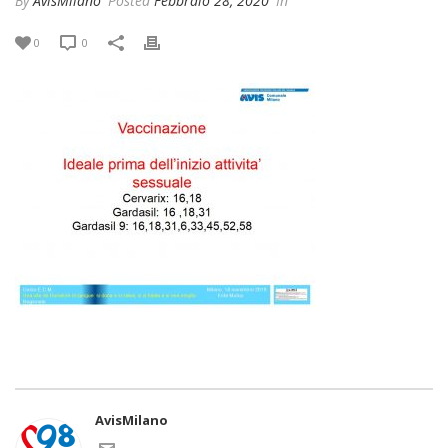
By
AvisMilano
Posted
Febbraio 28, 2020
In
0
0
AvisMilano