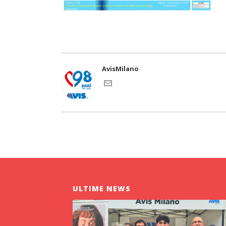
AvisMilano
ULTIME NEWS