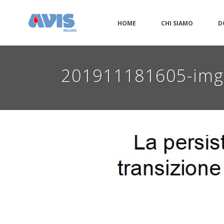
HOME
CHI SIAMO
D
201911181605-im