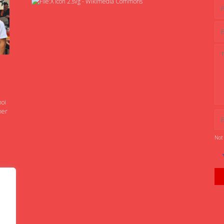
noi
ner
Not