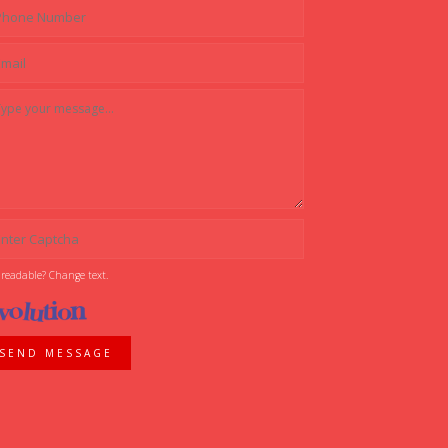
 readable? Change text.
SEND MESSAGE