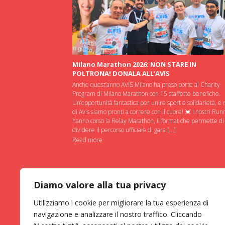
Milano Marathon 2026: NON STARE IN
POLTRONA! DONALA ALL’AVIS
Anche quest’anno AVIS Milano ha preso porte al Charity
Program di Milano Marathon con 15 staffette benefiche.
Un’opportunità fantastica per unire sport e solidarietà, e 
di Avis siamo pronti a correre con il cuore! 💓 I nostri Run
hanno corso la Relay Marathon, il format che permette di
dividere il percorso ufficiale di gara […]
Read more
Diamo valore alla tua privacy
Utilizziamo i cookie per migliorare la tua esperienza di
navigazione e analizzare il nostro traffico. Cliccando