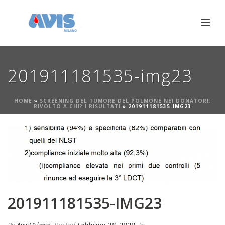
201911181535-img23
HOME
»
SCREENING DEL TUMORE DEL POLMONE NEI DONATORI:
RIVOLTO A CHI? I RISULTATI
»
201911181535-IMG23
201911181535-IMG23