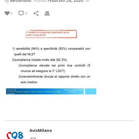
By
AvisMilano
Posted
Febbraio 28, 2020
In
0
0
AvisMilano