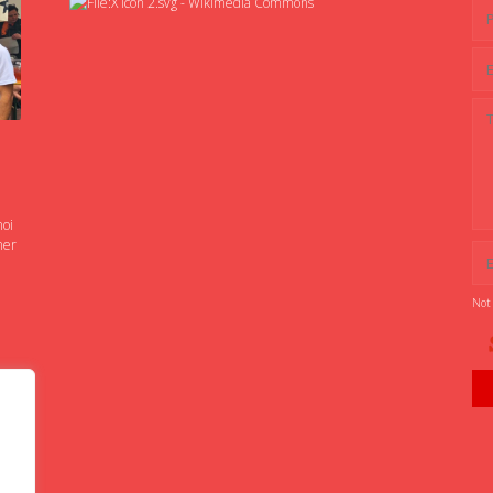
noi
ner
Not