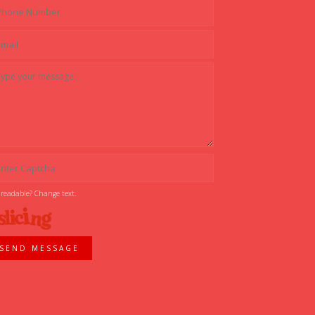
 readable? Change text.
SEND MESSAGE