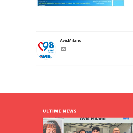
AvisMilano
ULTIME NEWS