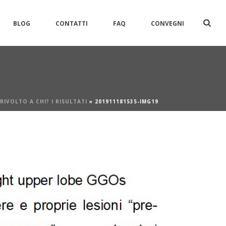
BLOG
CONTATTI
FAQ
CONVEGNI
IVOLTO A CHI? I RISULTATI
»
201911181535-IMG19