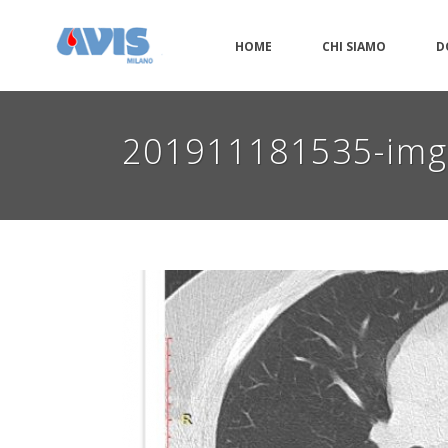
HOME
CHI SIAMO
D
201911181535-im