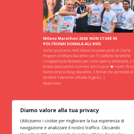
Milano Marathon 2026: NON STARE IN
POLTRONA! DONALA ALL’AVIS
Anche quest’anno AVIS Milano ha preso porte al Charity
Program di Milano Marathon con 15 staffette benefiche.
Un’opportunità fantastica per unire sport e solidarietà, e 
di Avis siamo pronti a correre con il cuore! 💓 I nostri Run
hanno corso la Relay Marathon, il format che permette di
dividere il percorso ufficiale di gara […]
Read more
Diamo valore alla tua privacy
Utilizziamo i cookie per migliorare la tua esperienza di
navigazione e analizzare il nostro traffico. Cliccando