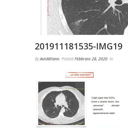
201911181535-IMG19
By
AvisMilano
Posted
Febbraio 28, 2020
In