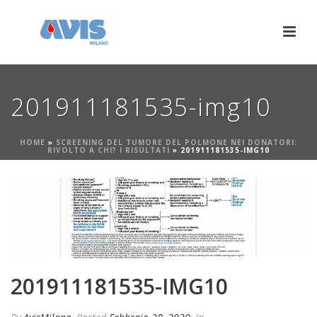
201911181535-img10
HOME
»
SCREENING DEL TUMORE DEL POLMONE NEI DONATORI:
RIVOLTO A CHI? I RISULTATI
»
201911181535-IMG10
201911181535-IMG10