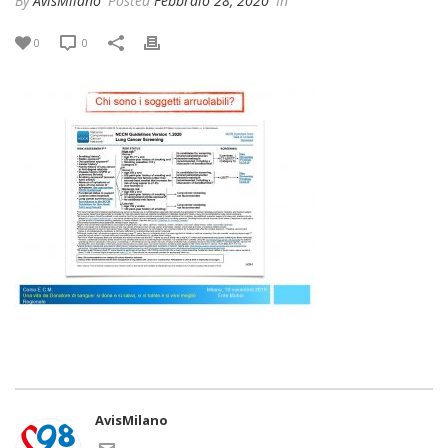
By
AvisMilano
Posted
Febbraio 28, 2020
In
0
0
AvisMilano