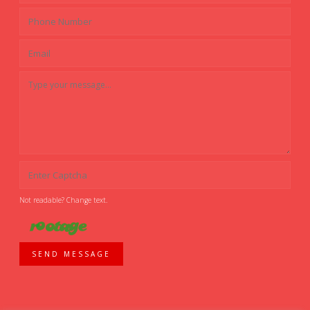
Not readable? Change text.
SEND MESSAGE