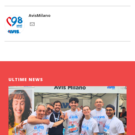
AvisMilano
ULTIME NEWS