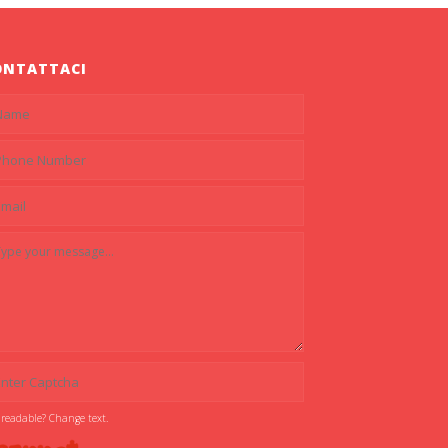
ONTATTACI
 readable? Change text.