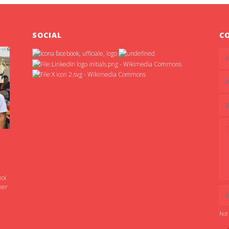
SOCIAL
C
noi
ner
Not