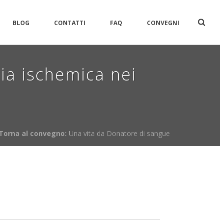
BLOG
CONTATTI
FAQ
CONVEGNI
ia ischemica nei
Torna al convegno:
Una vita da Donatore di sangue