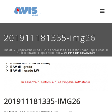
201911181335-img26
HOME
»
INDICAZIONI DELLO SPECIALISTA ARITMOLOGO: QUANDO SI
PUÒ DONARE E QUANDO NO
»
201911181335-IMG26
201911181335-IMG26