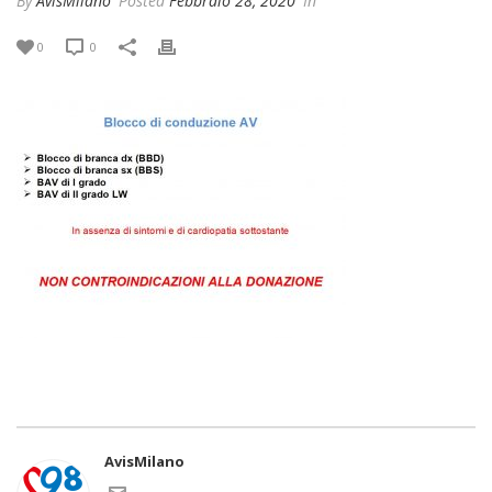
By
AvisMilano
Posted
Febbraio 28, 2020
In
0
0
AvisMilano