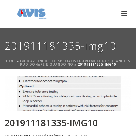
201911181335-img10
HOME
»
INDICAZIONI DELLO SPECIALISTA ARITMOLOGO: QUANDO SI
PUÒ DONARE E QUANDO NO
»
201911181335-IMG10
201911181335-IMG10