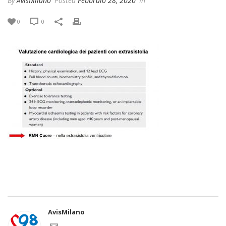
By
AvisMilano
Posted
Febbraio 28, 2020
In
0
0
AvisMilano