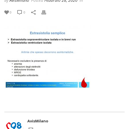
By
AvisMilano
Posted
Febbraio 28, 2020
In
0
0
AvisMilano