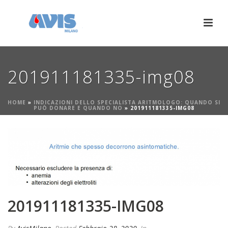
201911181335-img08
HOME
»
INDICAZIONI DELLO SPECIALISTA ARITMOLOGO: QUANDO SI
PUÒ DONARE E QUANDO NO
»
201911181335-IMG08
201911181335-IMG08