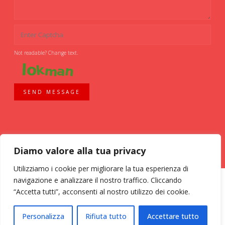
Not readable? Change text.
SEND MESSAGE
Diamo valore alla tua privacy
Utilizziamo i cookie per migliorare la tua esperienza di
navigazione e analizzare il nostro traffico. Cliccando
“Accetta tutti”, acconsenti al nostro utilizzo dei cookie.
ASSOCIAZIONE VOLONTARI ITALIANI SANGUE - AVIS COMUNALE MILANO -
Personalizza
Rifiuta tutto
Accettare tutto
Via Bassini, 26 - 20133 Milano - tel. 02 70 635 020 C.F. 03126200157