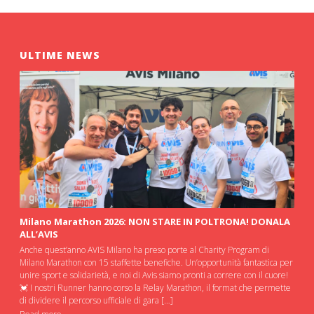
ULTIME NEWS
Milano Marathon 2026: NON STARE IN POLTRONA! DONALA
ALL’AVIS
Anche quest’anno AVIS Milano ha preso porte al Charity Program di
Milano Marathon con 15 staffette benefiche. Un’opportunità fantastica per
unire sport e solidarietà, e noi di Avis siamo pronti a correre con il cuore!
💓 I nostri Runner hanno corso la Relay Marathon, il format che permette
di dividere il percorso ufficiale di gara […]