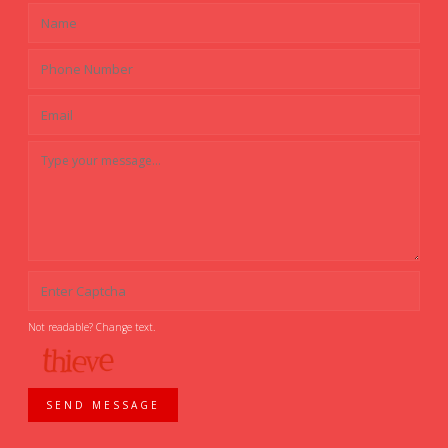
Not readable? Change text.
SEND MESSAGE