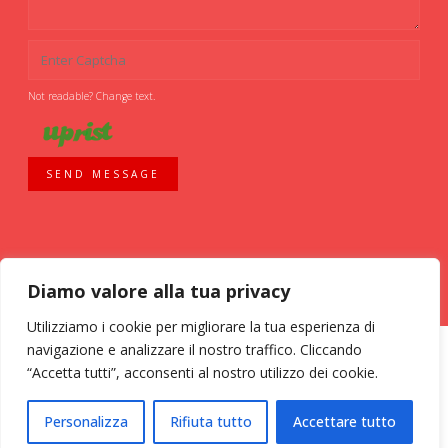
Not readable? Change text.
SEND MESSAGE
Diamo valore alla tua privacy
Utilizziamo i cookie per migliorare la tua esperienza di
navigazione e analizzare il nostro traffico. Cliccando
“Accetta tutti”, acconsenti al nostro utilizzo dei cookie.
ASSOCIAZIONE VOLONTARI ITALIANI SANGUE - AVIS COMUNALE MILANO -
Personalizza
Rifiuta tutto
Accettare tutto
Via Bassini, 26 - 20133 Milano - tel. 02 70 635 020 C.F. 03126200157