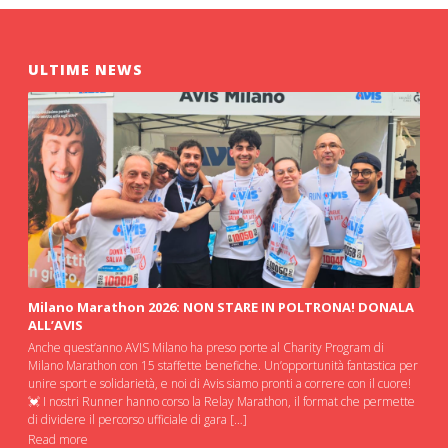
ULTIME NEWS
Milano Marathon 2026: NON STARE IN POLTRONA! DONALA
ALL’AVIS
Anche quest’anno AVIS Milano ha preso porte al Charity Program di
Milano Marathon con 15 staffette benefiche. Un’opportunità fantastica per
unire sport e solidarietà, e noi di Avis siamo pronti a correre con il cuore!
💓 I nostri Runner hanno corso la Relay Marathon, il format che permette
di dividere il percorso ufficiale di gara […]
Read more