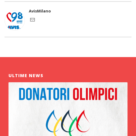
AvisMilano
ULTIME NEWS