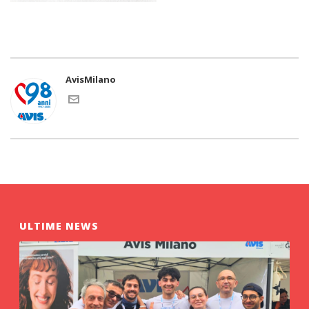
AvisMilano
ULTIME NEWS