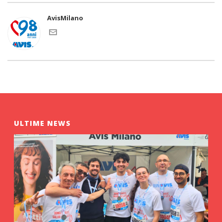
AvisMilano
ULTIME NEWS