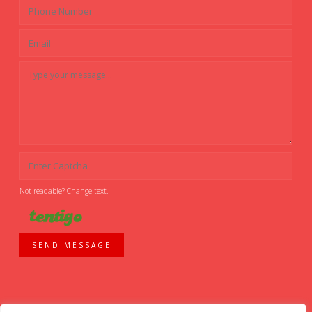
Not readable? Change text.
SEND MESSAGE