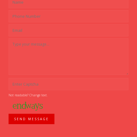
Not readable? Change text.
SEND MESSAGE