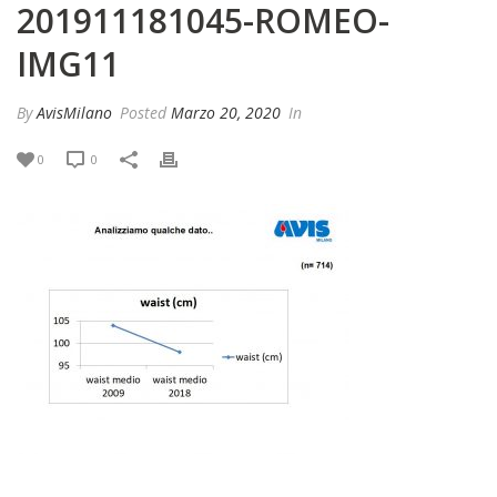
201911181045-ROMEO-
IMG11
By
AvisMilano
Posted
Marzo 20, 2020
In
0
0