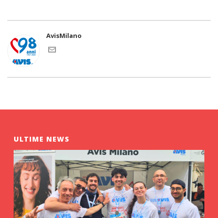
AvisMilano
ULTIME NEWS