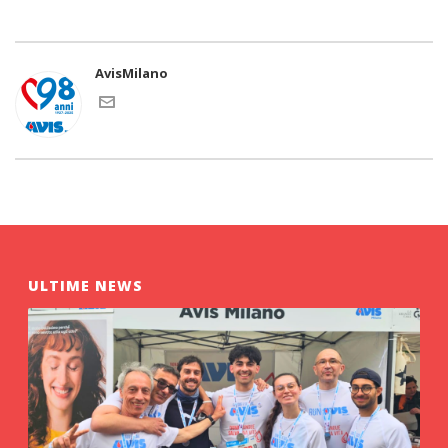
AvisMilano
ULTIME NEWS