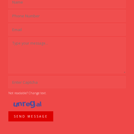
Not readable? Change text.
SEND MESSAGE