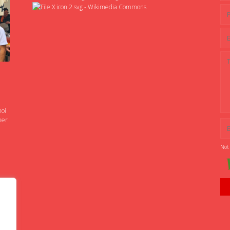
noi
ner
Not