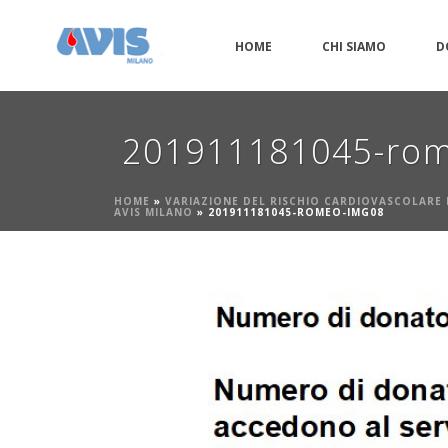
HOME
CHI SIAMO
D
201911181045-ro
HOME
»
VARIAZIONE DEL RISCHIO CARDIOVASCOLARE E
AVIS MILANO
»
201911181045-ROMEO-IMG08