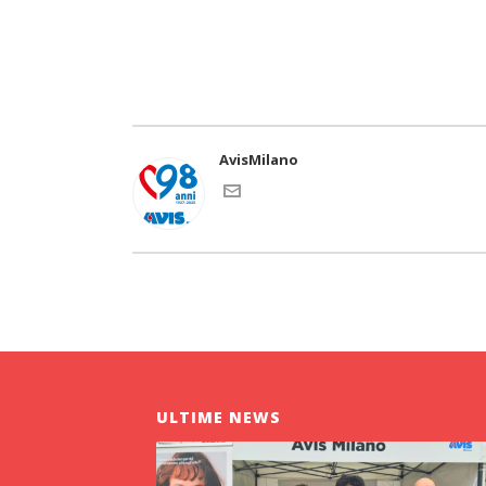
AvisMilano
ULTIME NEWS