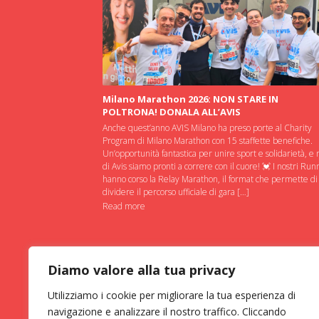
Milano Marathon 2026: NON STARE IN
POLTRONA! DONALA ALL’AVIS
Anche quest’anno AVIS Milano ha preso porte al Charity
Program di Milano Marathon con 15 staffette benefiche.
Un’opportunità fantastica per unire sport e solidarietà, e 
di Avis siamo pronti a correre con il cuore! 💓 I nostri Run
hanno corso la Relay Marathon, il format che permette di
dividere il percorso ufficiale di gara […]
Read more
Diamo valore alla tua privacy
Utilizziamo i cookie per migliorare la tua esperienza di
navigazione e analizzare il nostro traffico. Cliccando