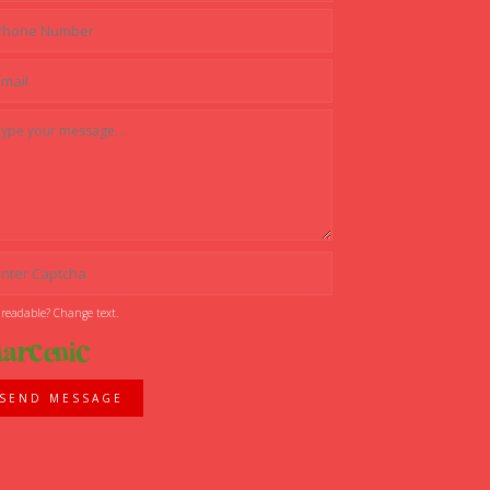
 readable? Change text.
SEND MESSAGE