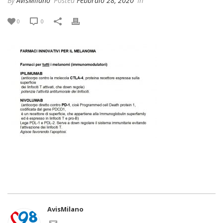
By
AvisMilano
Posted
Febbraio 28, 2020
In
0
0
AvisMilano