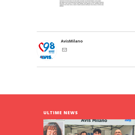
AvisMilano
ULTIME NEWS