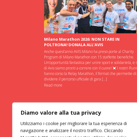
Milano Marathon 2026: NON STARE IN
POLTRONA! DONALA ALL’AVIS
Anche quest’anno AVIS Milano ha preso porte al Charity
Program di Milano Marathon con 15 staffette benefiche.
Un’opportunità fantastica per unire sport e solidarietà, e 
di Avis siamo pronti a correre con il cuore! 💓 I nostri Run
hanno corso la Relay Marathon, il format che permette di
dividere il percorso ufficiale di gara […]
Read more
Diamo valore alla tua privacy
Utilizziamo i cookie per migliorare la tua esperienza di
navigazione e analizzare il nostro traffico. Cliccando