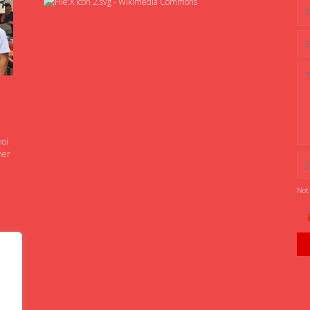
noi
ner
Not