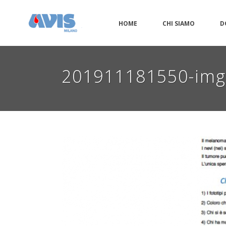
HOME
CHI SIAMO
D
201911181550-im