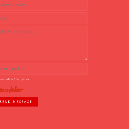
 readable? Change text.
SEND MESSAGE