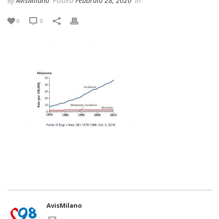
By
AvisMilano
Posted
Febbraio 28, 2020
In
0
0
AvisMilano