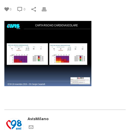
0
0
AvisMilano