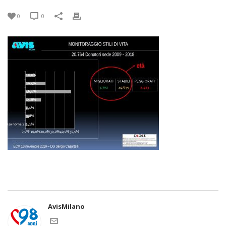
0
0
AvisMilano