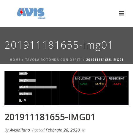
201911181655-img01
HOME
»
TAVOLA ROTONDA CON OSPITI
»
201911181655-IMG01
201911181655-IMG01
By
AvisMilano
Posted
Febbraio 28, 2020
In