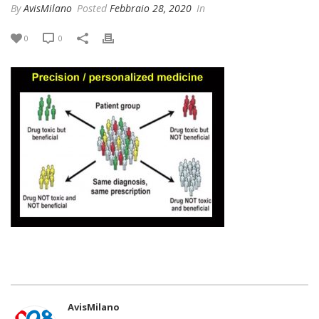
By
AvisMilano
Posted
Febbraio 28, 2020
In
0
0
AvisMilano