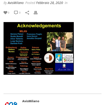
By
AvisMilano
Posted
Febbraio 28, 2020
In
0
0
AvisMilano