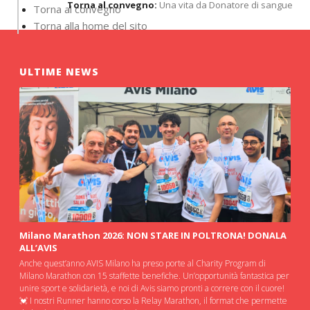
Torna al convegno:
Una vita da Donatore di sangue
Torna al convegno
Torna alla home del sito
ULTIME NEWS
Milano Marathon 2026: NON STARE IN POLTRONA! DONALA
ALL’AVIS
Anche quest’anno AVIS Milano ha preso porte al Charity Program di
Milano Marathon con 15 staffette benefiche. Un’opportunità fantastica per
unire sport e solidarietà, e noi di Avis siamo pronti a correre con il cuore!
💓 I nostri Runner hanno corso la Relay Marathon, il format che permette