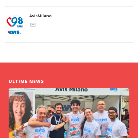
AvisMilano
ULTIME NEWS