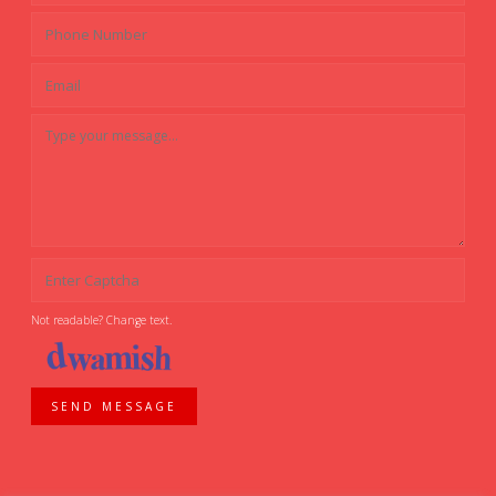
Not readable? Change text.
SEND MESSAGE