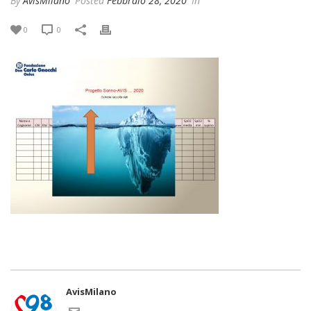
By
AvisMilano
Posted
Febbraio 28, 2020
In
0
0
AvisMilano