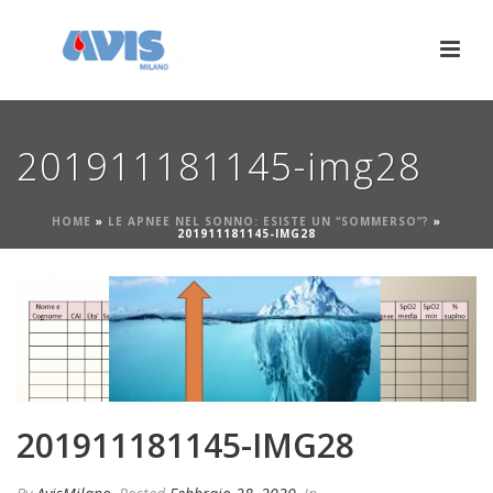
201911181145-img28
HOME
»
LE APNEE NEL SONNO: ESISTE UN “SOMMERSO”?
»
201911181145-IMG28
201911181145-IMG28