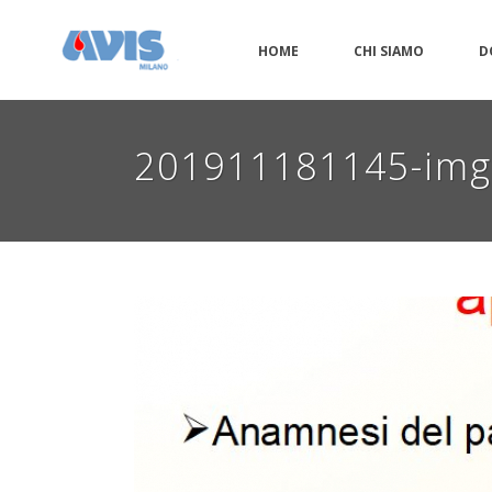
HOME
CHI SIAMO
D
201911181145-im