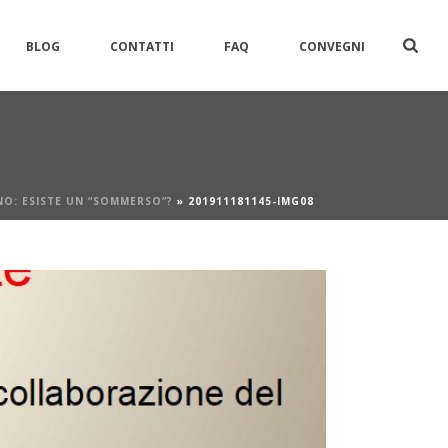
BLOG
CONTATTI
FAQ
CONVEGNI
NO: ESISTE UN “SOMMERSO”?
»
201911181145-IMG08