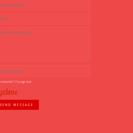
 readable? Change text.
SEND MESSAGE