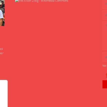
noi
ner
Not