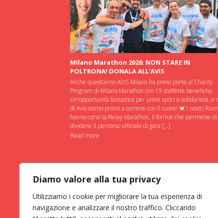
Milano Marathon 2026: NON STARE IN
POLTRONA! DONALA ALL’AVIS
Anche quest’anno AVIS Milano ha preso porte al Charity
Program di Milano Marathon con 15 staffette benefiche.
Un’opportunità fantastica per unire sport e solidarietà, e 
di Avis siamo pronti a correre con il cuore! 💓 I nostri Run
hanno corso la Relay Marathon, il format che permette di
dividere il percorso ufficiale di gara […]
Read more
Diamo valore alla tua privacy
Utilizziamo i cookie per migliorare la tua esperienza di
navigazione e analizzare il nostro traffico. Cliccando