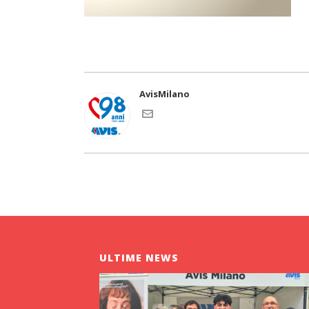
AvisMilano
ULTIME NEWS