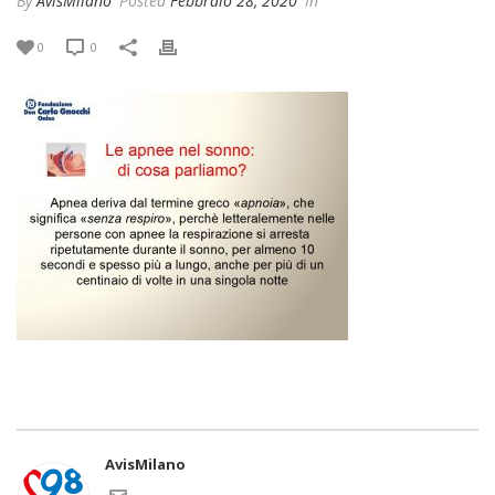
By
AvisMilano
Posted
Febbraio 28, 2020
In
0
0
AvisMilano