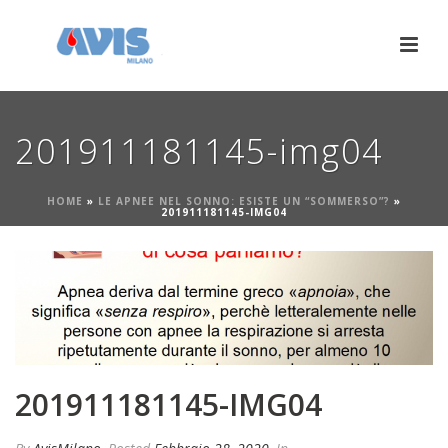
201911181145-img04
HOME
»
LE APNEE NEL SONNO: ESISTE UN “SOMMERSO”?
»
201911181145-IMG04
201911181145-IMG04