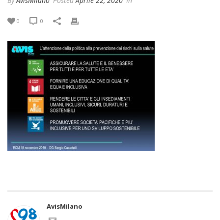
By
AvisMilano
Posted
Aprile 22, 2020
In
0
0
AvisMilano