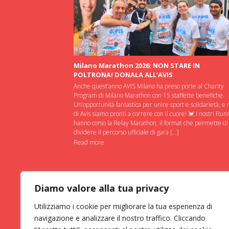
Milano Marathon 2026: NON STARE IN
POLTRONA! DONALA ALL’AVIS
Anche quest’anno AVIS Milano ha preso porte al Charity
Program di Milano Marathon con 15 staffette benefiche.
Un’opportunità fantastica per unire sport e solidarietà, e 
di Avis siamo pronti a correre con il cuore! 💓 I nostri Run
hanno corso la Relay Marathon, il format che permette di
dividere il percorso ufficiale di gara […]
Read more
Diamo valore alla tua privacy
Utilizziamo i cookie per migliorare la tua esperienza di
navigazione e analizzare il nostro traffico. Cliccando