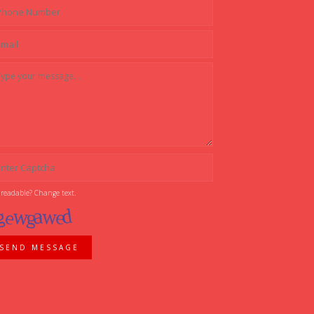
 readable? Change text.
SEND MESSAGE