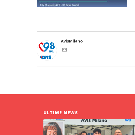
AvisMilano
ULTIME NEWS