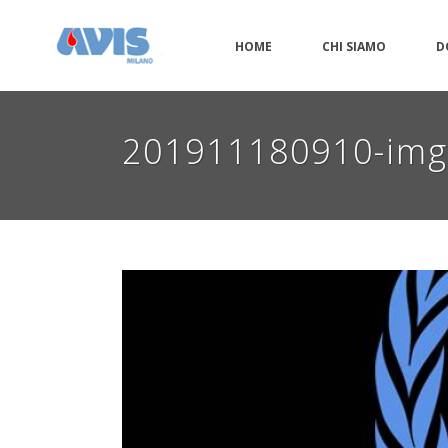
HOME
CHI SIAMO
D
201911180910-im