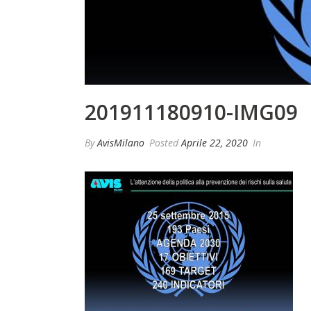
201911180910-IMG09
By
AvisMilano
Posted
Aprile 22, 2020
In