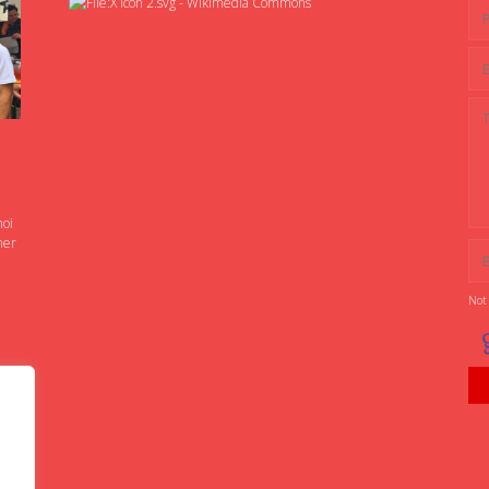
noi
ner
Not