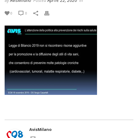
By
AvisMilano
Posted
Aprile 22, 2020
In
0
0
AvisMilano