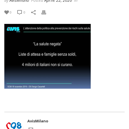
By
AvisMilano
Posted
Aprile 22, 2020
In
0
0
AvisMilano