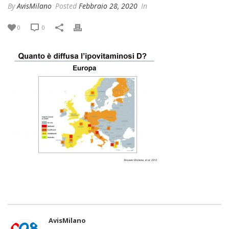
By
AvisMilano
Posted
Febbraio 28, 2020
In
0
0
AvisMilano