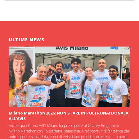
ULTIME NEWS
Milano Marathon 2026: NON STARE IN POLTRONA! DONALA
ALL’AVIS
Anche quest’anno AVIS Milano ha preso porte al Charity Program di
Milano Marathon con 15 staffette benefiche. Un’opportunità fantastica per
unire sport e solidarietà, e noi di Avis siamo pronti a correre con il cuore!