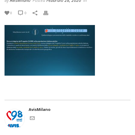
By
AvisMilano
Posted
Febbraio 28, 2020
In
0
0
AvisMilano