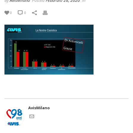
By
AvisMilano
Posted
Febbraio 28, 2020
In
0
0
AvisMilano