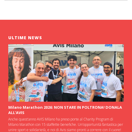
ULTIME NEWS
Milano Marathon 2026: NON STARE IN POLTRONA! DONALA
ALL’AVIS
Anche quest’anno AVIS Milano ha preso porte al Charity Program di
Milano Marathon con 15 staffette benefiche. Un’opportunità fantastica per
unire sport e solidarietà, e noi di Avis siamo pronti a correre con il cuore!