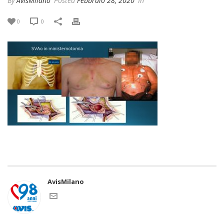
By
AvisMilano
Posted
Febbraio 28, 2020
In
0
0
AvisMilano