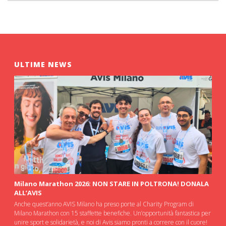
ULTIME NEWS
Milano Marathon 2026: NON STARE IN POLTRONA! DONALA
ALL’AVIS
Anche quest’anno AVIS Milano ha preso porte al Charity Program di
Milano Marathon con 15 staffette benefiche. Un’opportunità fantastica per
unire sport e solidarietà, e noi di Avis siamo pronti a correre con il cuore!