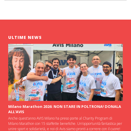
ULTIME NEWS
Milano Marathon 2026: NON STARE IN POLTRONA! DONALA
ALL’AVIS
Anche quest’anno AVIS Milano ha preso porte al Charity Program di
Milano Marathon con 15 staffette benefiche. Un’opportunità fantastica per
unire sport e solidarietà, e noi di Avis siamo pronti a correre con il cuore!