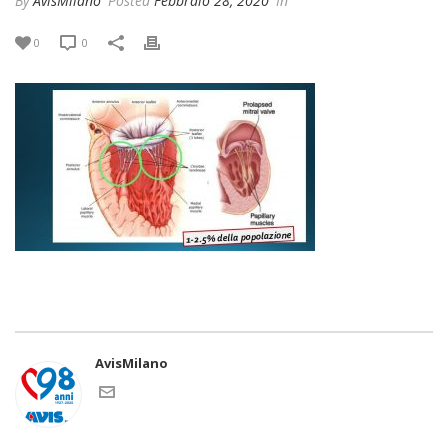
By
AvisMilano
Posted
Febbraio 28, 2020
In
0
0
AvisMilano