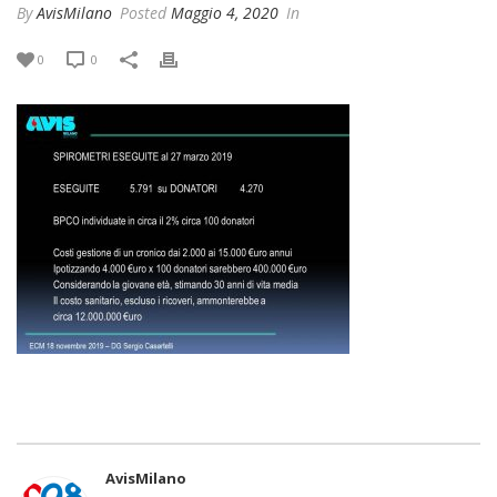
By
AvisMilano
Posted
Maggio 4, 2020
In
0
0
AvisMilano